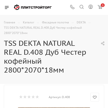
0
—
—
—
—
Главная
Каталог
Фасадные полотна
DEKTA
TSS DEKTA NATURAL REAL D.408 Дуб Честер кофейный
2800*2070*18мм
TSS DEKTA NATURAL
REAL D.408 Дуб Честер
кофейный
2800*2070*18мм
Артикул:
D.408