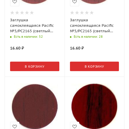
Заглушка
Заглушка
самоклеящаяся Pacific
самоклеящаяся Pacific
№5/PC2165 (светлый
№5/PC2165 (светлый
орех) d=14мм (50шт./л)
орех) d=18мм (32шт./л)
Есть в наличии
: 52
Есть в наличии
: 28
16.60
₽
16.60
₽
В КОРЗИНУ
В КОРЗИНУ