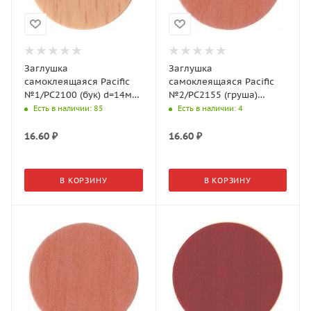
Заглушка
Заглушка
самоклеящаяся Pacific
самоклеящаяся Pacific
№1/PC2100 (бук) d=14мм
№2/PC2155 (груша)
(50шт./л)
d=14мм (50шт./л)
Есть в наличии
: 85
Есть в наличии
: 4
16.60
₽
16.60
₽
В КОРЗИНУ
В КОРЗИНУ