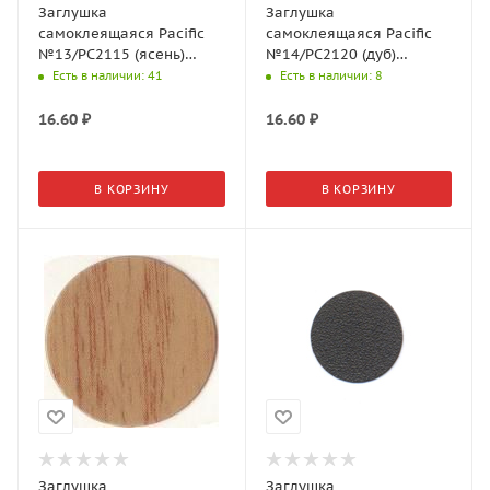
Заглушка
Заглушка
самоклеящаяся Pacific
самоклеящаяся Pacific
№13/PC2115 (ясень)
№14/PC2120 (дуб)
d=18мм (32шт./л)
d=14мм (50шт./л)
Есть в наличии
: 41
Есть в наличии
: 8
16.60
₽
16.60
₽
В КОРЗИНУ
В КОРЗИНУ
Заглушка
Заглушка