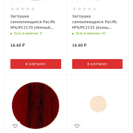
Заглушка
Заглушка
самоклеящаяся Pacific
самоклеящаяся Pacific
№6/PC2170 (тёмный
№9/PC2135 (ясень
орех) d=18мм (32шт./л)
северный) d=14мм
Есть в наличии
: 9
Есть в наличии
: 42
(50шт./л)
16.60
₽
16.60
₽
В КОРЗИНУ
В КОРЗИНУ