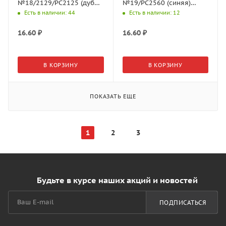
№18/2129/PC2125 (дуб
№19/PC2560 (синяя)
выбеленный) d=18мм
d=14мм (50шт./л)
Есть в наличии
: 44
Есть в наличии
: 12
(32шт./л)
16.60
₽
16.60
₽
В КОРЗИНУ
В КОРЗИНУ
ПОКАЗАТЬ ЕЩЕ
1
2
3
Будьте в курсе наших акций и новостей
ПОДПИСАТЬСЯ