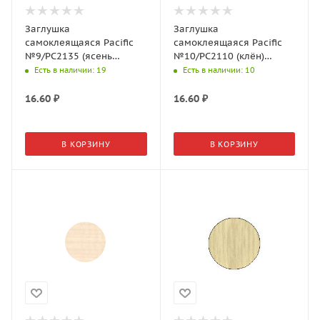
Заглушка
Заглушка
самоклеящаяся Pacific
самоклеящаяся Pacific
№9/PC2135 (ясень
№10/PC2110 (клён)
северный) d=18мм
d=14мм (50шт./л)
Есть в наличии
: 19
Есть в наличии
: 10
(32шт./л)
16.60
₽
16.60
₽
В КОРЗИНУ
В КОРЗИНУ