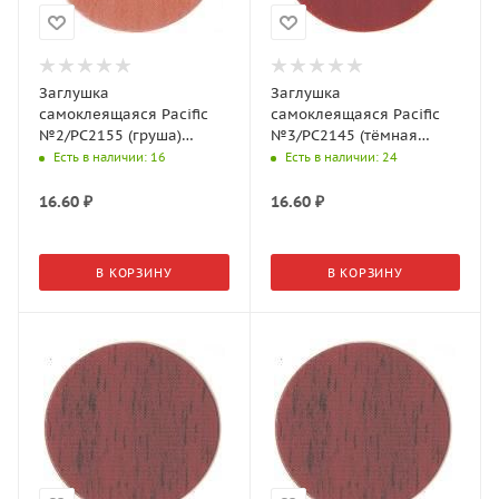
Заглушка
Заглушка
самоклеящаяся Pacific
самоклеящаяся Pacific
№2/PC2155 (груша)
№3/PC2145 (тёмная
d=18мм (32шт./л)
вишня) d=14мм (50шт./л)
Есть в наличии
: 16
Есть в наличии
: 24
16.60
₽
16.60
₽
В КОРЗИНУ
В КОРЗИНУ