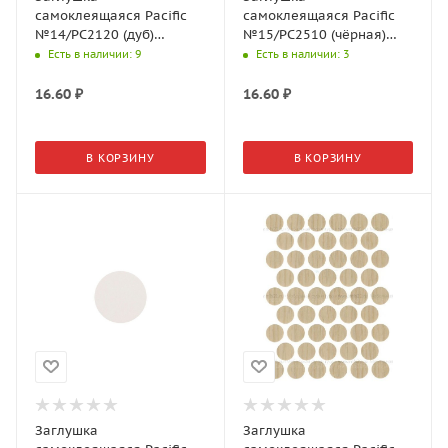
самоклеящаяся Pacific
самоклеящаяся Pacific
№14/PC2120 (дуб)
№15/PC2510 (чёрная)
d=18мм (32шт./л)
d=18мм (32шт/лист)
Есть в наличии
: 9
Есть в наличии
: 3
16.60
₽
16.60
₽
В КОРЗИНУ
В КОРЗИНУ
Заглушка
Заглушка