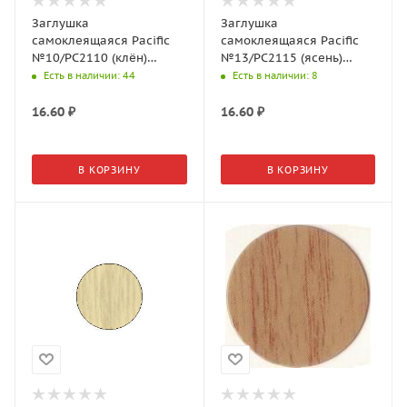
Заглушка
Заглушка
самоклеящаяся Pacific
самоклеящаяся Pacific
№10/PC2110 (клён)
№13/PC2115 (ясень)
d=18мм (32шт./л)
d=14мм (50шт./л)
Есть в наличии
: 44
Есть в наличии
: 8
16.60
₽
16.60
₽
В КОРЗИНУ
В КОРЗИНУ