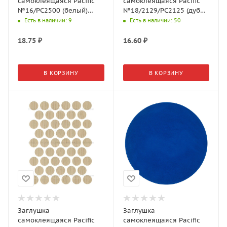
самоклеящаяся Pacific
самоклеящаяся Pacific
№16/PC2500 (белый)
№18/2129/PC2125 (дуб
d=14мм (50шт./л)
выбеленный) d=14мм
Есть в наличии
: 9
Есть в наличии
: 50
(50шт./л)
18.75
₽
16.60
₽
В КОРЗИНУ
В КОРЗИНУ
Заглушка
Заглушка
самоклеящаяся Pacific
самоклеящаяся Pacific