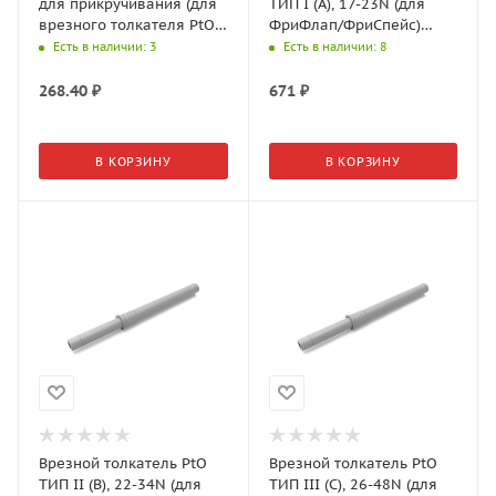
для прикручивания (для
ТИП I (A), 17-23N (для
врезного толкателя PtO)
ФриФлап/ФриСпейс)
2720757035
2720727035
Есть в наличии
: 3
Есть в наличии
: 8
268.40
₽
671
₽
В КОРЗИНУ
В КОРЗИНУ
Врезной толкатель PtO
Врезной толкатель PtO
ТИП II (B), 22-34N (для
ТИП III (C), 26-48N (для