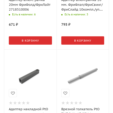
20мм ФриФолд/ФриЛайт
мм. ФриФлап/ФриСвинг/
2718510006
ФриСлайд 10компл./уп.
(2716870006)
Есть в наличии
: 6
Есть в наличии
: 3
671
₽
793
₽
В КОРЗИНУ
В КОРЗИНУ
Адаптер накладной PtO
Врезной толкатель PtO