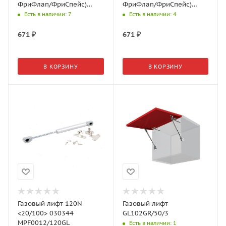
ФриФлап/ФриСпейс)
ФриФлап/ФриСпейс)
2720737035
2720747035
Есть в наличии
: 7
Есть в наличии
: 4
671
₽
671
₽
В КОРЗИНУ
В КОРЗИНУ
Газовый лифт 120N
Газовый лифт
<20/100> 030344
GL102GR/50/3
MPF0012/120GL
Есть в наличии
: 1