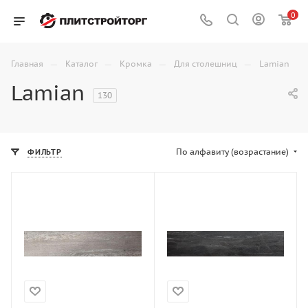
0
—
—
—
—
Главная
Каталог
Кромка
Для столешниц
Lamian
Lamian
130
По алфавиту (возрастание)
ФИЛЬТР