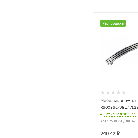
Распродажа
Мебельная ручка
RS003SC/DBL.4/12
Есть в наличии
: 23
Арт.: RS003SC/DBL.4/
240.42
₽