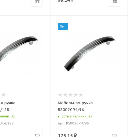
99.14
₽
Хит
я ручка
Мебельная ручка
4/128
RS002CP.4/96
аличии
: 31
Есть в наличии
: 27
CP.4/128
Арт.: RS002CP.4/96
175.15
₽