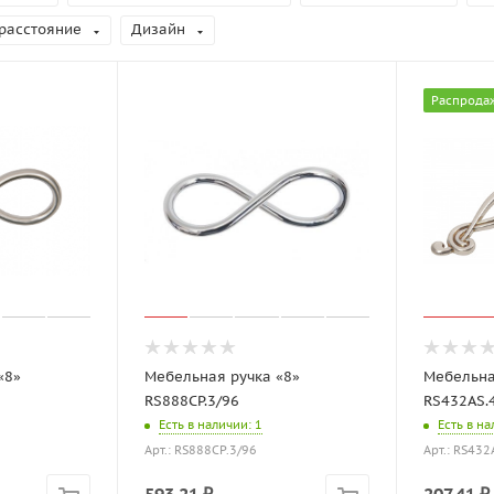
расстояние
Дизайн
Распрода
«8»
Мебельная ручка «8»
Мебельна
RS888CP.3/96
RS432AS.
Есть в наличии
: 1
Есть в н
Арт.: RS888CP.3/96
Арт.: RS432