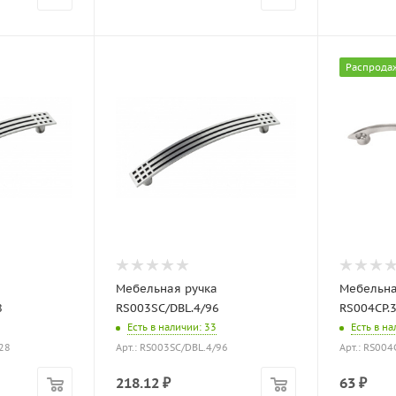
Распрода
Мебельная ручка
Мебельна
8
RS003SC/DBL.4/96
RS004CP.
Есть в наличии
: 33
Есть в н
128
Арт.: RS003SC/DBL.4/96
Арт.: RS004
218.12
₽
63
₽