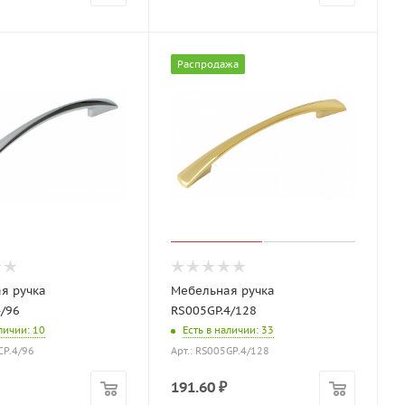
Распродажа
я ручка
Мебельная ручка
4/96
RS005GP.4/128
аличии
: 10
Есть в наличии
: 33
CP.4/96
Арт.: RS005GP.4/128
191.60
₽