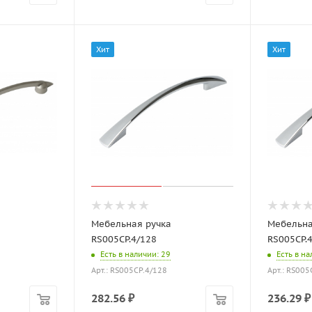
Хит
Хит
Мебельная ручка
Мебельна
RS005CP.4/128
RS005CP.
Есть в наличии
: 29
Есть в н
Арт.: RS005CP.4/128
Арт.: RS005
282.56
₽
236.29
₽