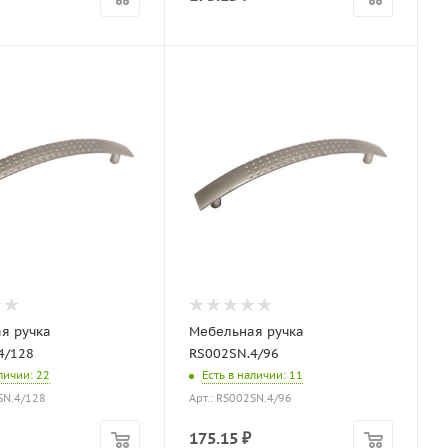
я ручка
Мебельная ручка
4/128
RS002SN.4/96
аличии
: 22
Есть в наличии
: 11
SN.4/128
Арт.: RS002SN.4/96
175.15
₽