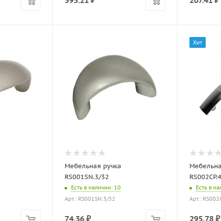
593.21
₽
207.41
₽
Хит
Мебельная ручка
Мебельна
RS001SN.3/32
RS002CP.
Есть в наличии
: 10
Есть в н
Арт.: RS001SN.3/32
Арт.: RS002
74.36
₽
295.78
₽