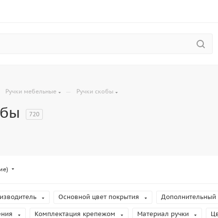
—
—
Ручки мебельные
Ручки скобы
обы
720
ие)
изводитель
Основной цвет покрытия
Дополнительный 
ения
Комплектация крепежом
Материал ручки
Ц