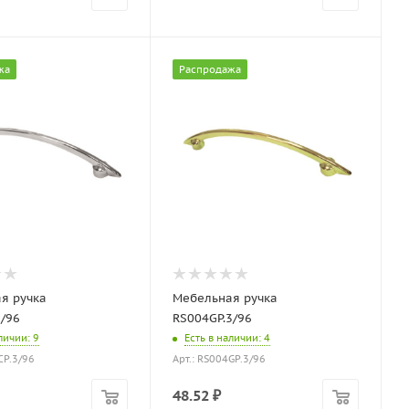
жа
Распродажа
я ручка
Мебельная ручка
3/96
RS004GP.3/96
аличии
: 9
Есть в наличии
: 4
CP.3/96
Арт.: RS004GP.3/96
48.52
₽