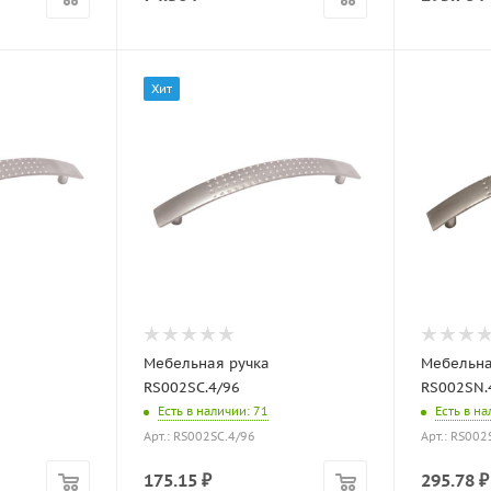
Хит
Мебельная ручка
Мебельна
RS002SC.4/96
RS002SN.
Есть в наличии
: 71
Есть в н
Арт.: RS002SC.4/96
Арт.: RS002
175.15
₽
295.78
₽