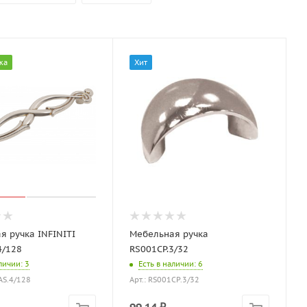
жа
Хит
я ручка INFINITI
Мебельная ручка
4/128
RS001CP.3/32
аличии
: 3
Есть в наличии
: 6
AS.4/128
Арт.: RS001CP.3/32