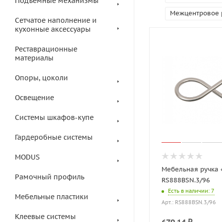
Подъемные механизмы
Межцентровое 
Сетчатое наполнение и
кухонные аксессуары
Реставрационные
материалы
Опоры, цоколи
Освещение
Системы шкафов-купе
Гардеробные системы
MODUS
Мебельная ручка 
Рамочный профиль
RS888BSN.3/96
Есть в наличии
: 7
Мебельные пластики
Арт.: RS888BSN.3/96
Клеевые системы