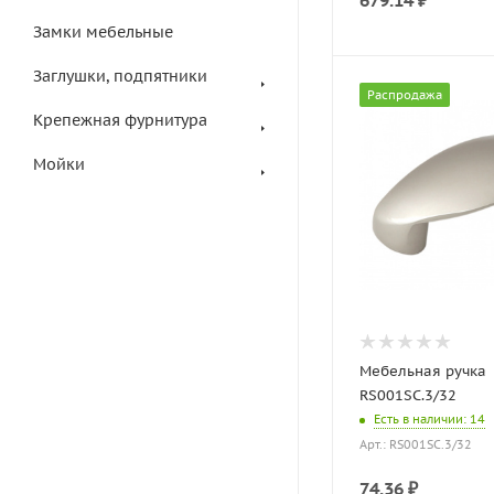
679.14
₽
Замки мебельные
Заглушки, подпятники
Распродажа
Крепежная фурнитура
Мойки
Мебельная ручка
RS001SC.3/32
Есть в наличии
: 14
Арт.: RS001SC.3/32
74.36
₽