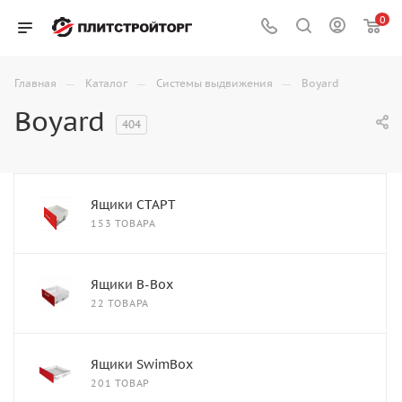
0
—
—
—
Главная
Каталог
Системы выдвижения
Boyard
Boyard
404
Ящики СТАРТ
153 ТОВАРА
Ящики B-Box
22 ТОВАРА
Ящики SwimBox
201 ТОВАР