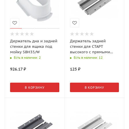
Держатель дна и задней
Держатель задней
стенки для ящика под
стенки для СТАРТ
мойку SBH35/W
высокого с прямыми
боковинами SBH62/GR
Есть в наличии
: 2
Есть в наличии
: 12
926.17
₽
125
₽
В КОРЗИНУ
В КОРЗИНУ