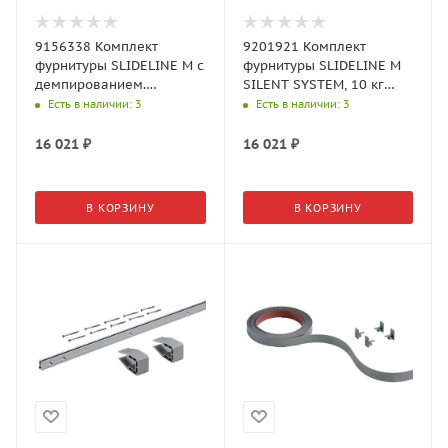
9156338 Комплект
9201921 Комплект
фурнитуры SLIDELINE M с
фурнитуры SLIDELINE M
демпированием.
SILENT SYSTEM, 10 кг
деревянные двери
(Хеттих)
Есть в наличии
: 3
Есть в наличии
: 3
(Хеттих)
16 021
₽
16 021
₽
В КОРЗИНУ
В КОРЗИНУ