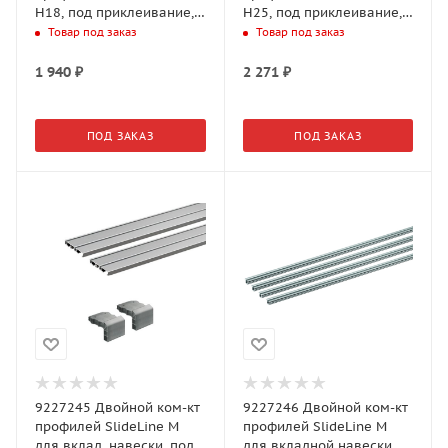
H18, под приклеивание,
H25, под приклеивание,
серебристый
серебристый
Товар под заказ
Товар под заказ
1 940
₽
2 271
₽
ПОД ЗАКАЗ
ПОД ЗАКАЗ
9227245 Двойной ком-кт
9227246 Двойной ком-кт
профилей SlideLine M
профилей SlideLine M
для вклад. навески, под
для вкладной навески,