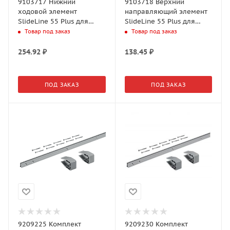
9103717 Нижний
9103718 Верхний
ходовой элемент
направляющий элемент
SlideLine 55 Plus для
SlideLine 55 Plus для
вкладной двери
вкладной двери
Товар под заказ
Товар под заказ
254.92
₽
138.45
₽
ПОД ЗАКАЗ
ПОД ЗАКАЗ
9209225 Комплект
9209230 Комплект