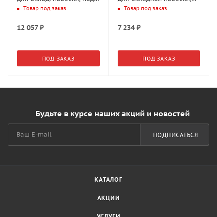
прикруч. в паз/приклеив.
под запрессовку, L2500
Товар под заказ
Товар под заказ
L2500
мм, серебр.
12 057
₽
7 234
₽
ПОД ЗАКАЗ
ПОД ЗАКАЗ
Будьте в курсе наших акций и новостей
ПОДПИСАТЬСЯ
КАТАЛОГ
АКЦИИ
УСЛУГИ