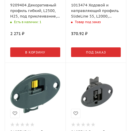
9209404 Декоративный
1013474 Ходовой и
профиль гибкий, L2500,
направляющий профиль
H25, под приклеивание,
SlideLine 55, L2000,
белый
пластик, коричневый
Есть в наличии
: 1
Товар под заказ
2 271
₽
370.92
₽
В КОРЗИНУ
ПОД ЗАКАЗ