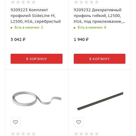
9209223 Комплект
9209232 Декоративный
профилей SlideLine M,
профиль гибкий, L2500,
L2500, H16, серебристый
H16, под приклеивание,
серебристый
Есть в наличии
: 2
Есть в наличии
: 8
5 042
₽
1 940
₽
В КОРЗИНУ
В КОРЗИНУ