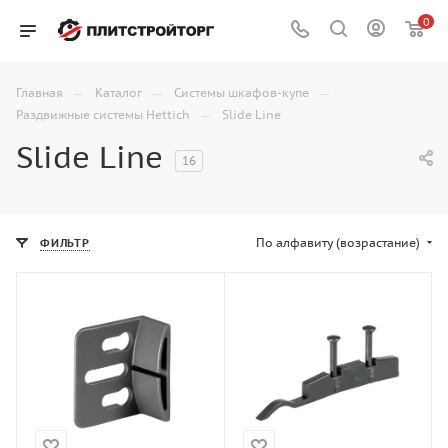
0
—
—
—
Главная
Каталог
Системы шкафов-купе
—
Раздвижные системы Hettich
Slide Line
Slide Line
16
По алфавиту (возрастание)
ФИЛЬТР