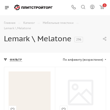
0
—
—
—
Главная
Каталог
Мебельные пластики
Lemark \ Melatone
Lemark \ Melatone
296
По алфавиту (возрастание)
ФИЛЬТР