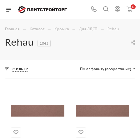
0
—
—
—
—
Главная
Каталог
Кромка
Для ЛДСП
Rehau
Rehau
1043
По алфавиту (возрастание)
ФИЛЬТР