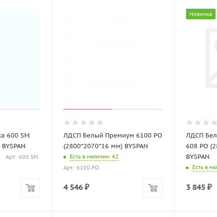
Новинка
а 600 SM
ЛДСП Белый Премиум 6100 PO
ЛДСП Бел
) BYSPAN
(2800*2070*16 мм) BYSPAN
608 PO (
BYSPAN
Есть в наличии
: 42
Арт.: 600 SM
Есть в н
Арт.: 6100 PO
4 546
₽
3 845
₽