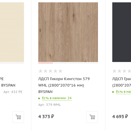
PE
ЛДСП Гикори Кингстон 579
ЛДСП Гра
) BYSPAN
WML (2800*2070*16 мм)
(2800*20
BYSPAN
Есть в н
Арт.: 632 PE
Есть в наличии
: 24
Арт.: 579 WML
4 373
₽
4 693
₽