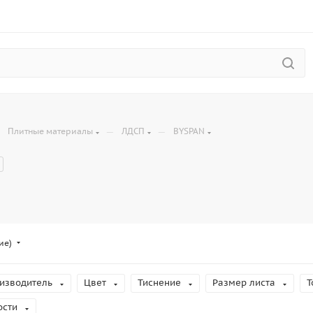
—
—
—
Плитные материалы
ЛДСП
BYSPAN
ие)
изводитель
Цвет
Тиснение
Размер листа
Т
ости