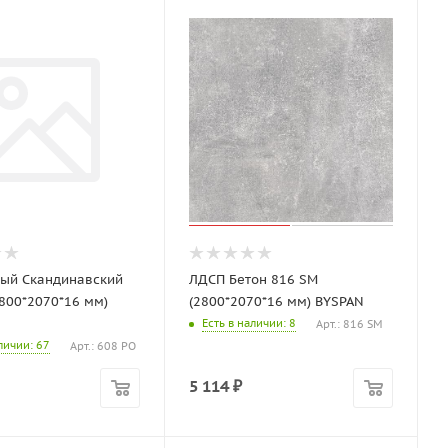
ый Скандинавский
ЛДСП Бетон 816 SM
2800*2070*16 мм)
(2800*2070*16 мм) BYSPAN
Есть в наличии
: 8
Арт.: 816 SM
аличии
: 67
Арт.: 608 PO
5 114
₽