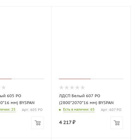
ый 605 PO
ЛДСП Белый 607 PO
70*16 мм) BYSPAN
(2800*2070*16 мм) BYSPAN
аличии
: 25
Есть в наличии
: 65
Арт.: 605 PO
Арт.: 607 PO
4 217
₽