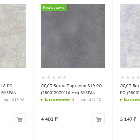
Распродажа
818 PO
ЛДСП Бетон Портленд 819 PO
ЛДСП Бет
) BYSPAN
(2800*2070*16 мм) BYSPAN
PO (2800
Есть в наличии
: 5
Есть в н
Арт.: 818 PO
Арт.: 819 PO
4 402
₽
5 147
₽