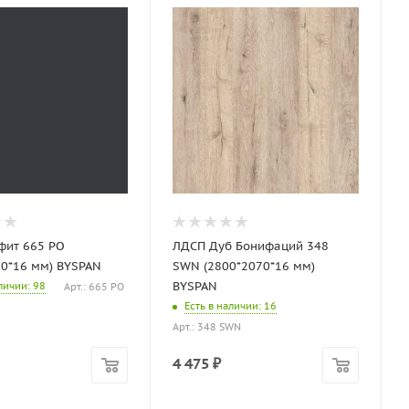
фит 665 PO
ЛДСП Дуб Бонифаций 348
70*16 мм) BYSPAN
SWN (2800*2070*16 мм)
BYSPAN
аличии
: 98
Арт.: 665 PO
Есть в наличии
: 16
Арт.: 348 SWN
4 475
₽