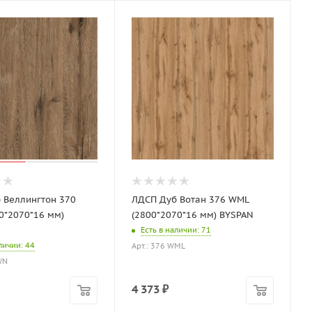
 Веллингтон 370
ЛДСП Дуб Вотан 376 WML
0*2070*16 мм)
(2800*2070*16 мм) BYSPAN
Есть в наличии
: 71
аличии
: 44
Арт.: 376 WML
WN
4 373
₽