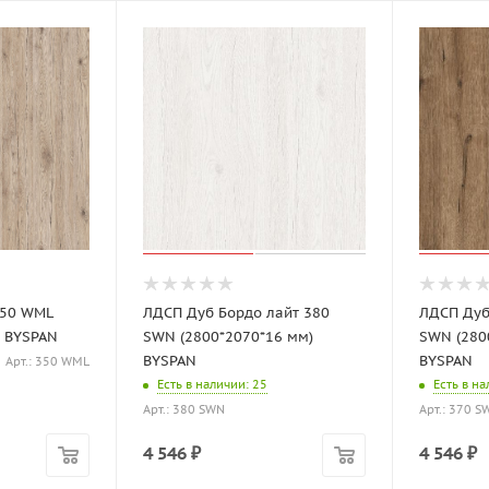
350 WML
ЛДСП Дуб Бордо лайт 380
ЛДСП Дуб
) BYSPAN
SWN (2800*2070*16 мм)
SWN (280
BYSPAN
BYSPAN
Арт.: 350 WML
Есть в наличии
: 25
Есть в н
Арт.: 380 SWN
Арт.: 370 S
4 546
₽
4 546
₽