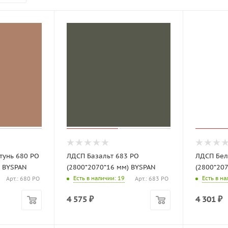
тунь 680 PO
ЛДСП Базальт 683 PO
ЛДСП Бел
) BYSPAN
(2800*2070*16 мм) BYSPAN
(2800*20
Есть в наличии
: 19
Есть в н
Арт.: 680 PO
Арт.: 683 PO
4 575
₽
4 301
₽