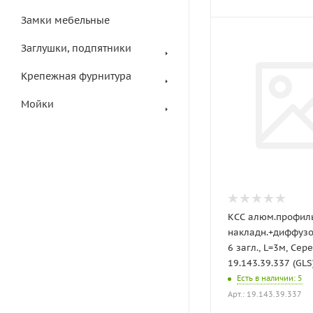
Замки мебельные
Заглушки, подпятники
Крепежная фурнитура
Мойки
КСС алюм.профил
накладн.+диффузо
6 загл., L=3м, Сере
19.143.39.337 (GLS
Есть в наличии
: 5
Арт.: 19.143.39.337