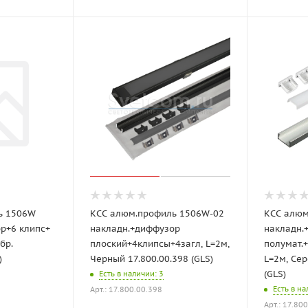
ь 1506W
КСС алюм.профиль 1506W-02
КСС алюм
р+6 клипс+
накладн.+диффузор
накладн.
бр.
плоский+4клипсы+4загл, L=2м,
полумат.+
)
Черный 17.800.00.398 (GLS)
L=2м, Сер
(GLS)
Есть в наличии
: 3
Есть в н
Арт.: 17.800.00.398
Арт.: 17.80