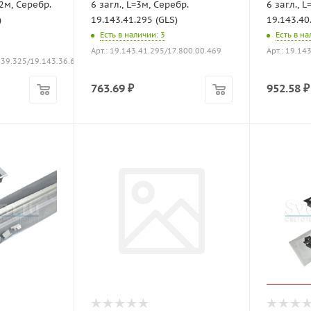
2м, Серебр.
6 загл., L=3м, Серебр.
6 загл., 
)
19.143.41.295 (GLS)
19.143.40
Есть в наличии
: 3
Есть в н
Арт.: 19.143.41.295/17.800.00.469
Арт.: 19.14
.39.325/19.143.36.664
763.69
₽
952.58
₽