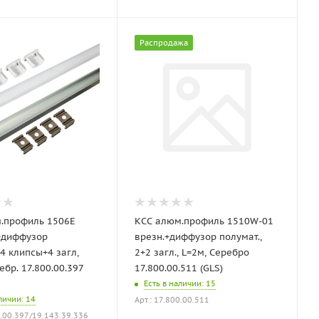
Распродажа
.профиль 1506Е
КСС алюм.профиль 1510W-01
+диффузор
врезн.+диффузор полумат.,
4 клипсы+4 загл,
2+2 загл., L=2м, Серебро
ебр. 17.800.00.397
17.800.00.511 (GLS)
Есть в наличии
: 15
аличии
: 14
Арт.: 17.800.00.511
0.00.397/19.143.39.336