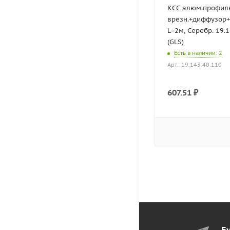
КСС алюм.профил
врезн.+диффузор+ 
L=2м, Серебр. 19.1
(GLS)
Есть в наличии
: 2
Арт.: 19.143.40.110
607.51
₽
Бу