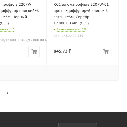
.профиль 2207W
КСС алюм.профиль 2207W-01
диффузор плоский+6
врезн.+диффузор+6 клипс+ 6
, L=3м, Черный
загл., L=3м, Серебр.
(GLS)
17.800.00.489 (GLS)
аличии
: 17
Есть в наличии
: 19
Арт.: 17.800.00.489
318/17.800.00.497/17.800.00.491
845.73
₽