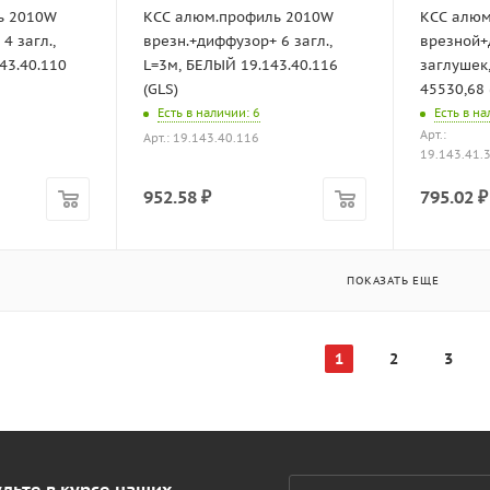
ь 2010W
КСС алюм.профиль 2010W
КСС алюм
4 загл.,
врезн.+диффузор+ 6 загл.,
врезной+
43.40.110
L=3м, БЕЛЫЙ 19.143.40.116
заглушек
(GLS)
45530,68 
Есть в наличии
: 6
Есть в н
Арт.:
Арт.: 19.143.40.116
19.143.41.
952.58
₽
795.02
₽
ПОКАЗАТЬ ЕЩЕ
1
2
3
дьте в курсе наших