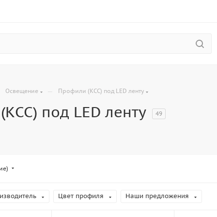
—
—
Освещение
Профили (КСС) под LED ленту
(КСС) под LED ленту
49
ие)
изводитель
Цвет профиля
Наши предложения