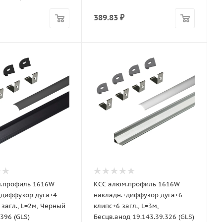
389.83
₽
.профиль 1616W
КСС алюм.профиль 1616W
+диффузор дуга+4
накладн.+диффузор дуга+6
загл., L=2м, Черный
клипс+6 загл., L=3м,
.396 (GLS)
Бесцв.анод 19.143.39.326 (GLS)