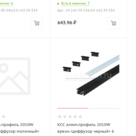
аличии
: 6
Есть в наличии
: 7
0.00.396/19.143.39.334
Арт.: 19.143.39.326/19.143.39.334
643.96
₽
.профиль 2010W
КСС алюм.профиль 2010W
иффузор молочный+
врезн.+диффузор черный+ 6