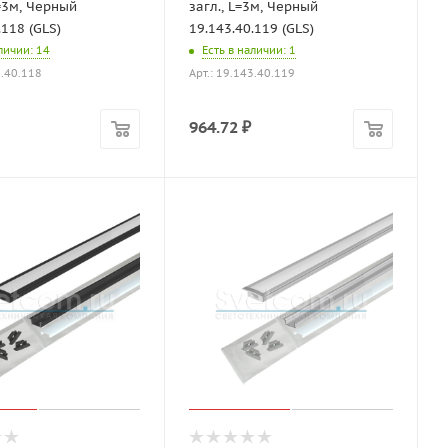
L=3м, Черный
загл., L=3м, Черный
.118 (GLS)
19.143.40.119 (GLS)
аличии
: 14
Есть в наличии
: 1
3.40.118
Арт.: 19.143.40.119
964.72
₽