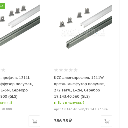
жа
.профиль 1211L
КСС алюм.профиль 1211W
иффузор полумат.,
врезн.+диффузор полумат.,
, L=3м, Серебро
2+2 загл., L=2м, Серебро
.800 (GLS)
19.143.40.560 (GLS)
аличии
: 8
Есть в наличии
: 9
3.38.800
Арт.: 19.143.40.560/19.143.37.594
386.38
₽