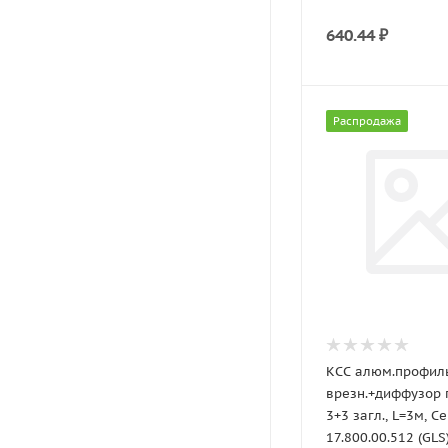
640.44
₽
Распродажа
КСС алюм.профил
врезн.+диффузор п
3+3 загл., L=3м, С
17.800.00.512 (GLS