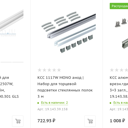
Распрода
й для
КСС 1117W MONO анод |
КСС алюм
 2507W,
Набор для торцевой
врезн.+д
3м,
подсветки стеклянных полок
3+3 загл.
00.301 GLS
3 м
19.143.38
Есть в наличии
: 2
Есть в н
Арт.: 19.143.39.158
Арт.: 19.14
722.93
₽
1 008
₽