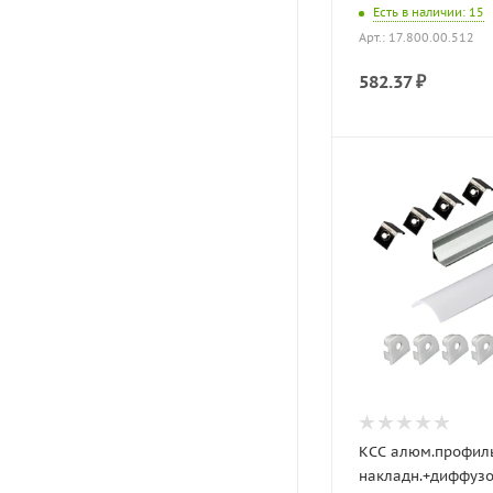
Есть в наличии
: 15
Арт.: 17.800.00.512
582.37
₽
КСС алюм.профил
накладн.+диффузо