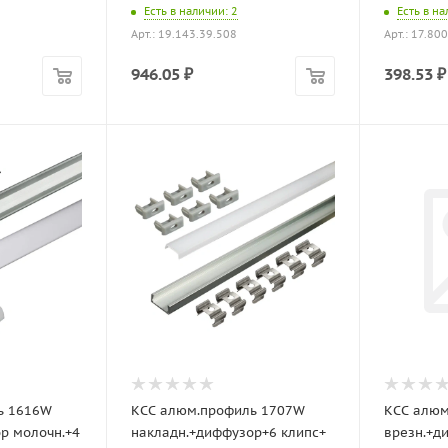
Есть в наличии
: 2
Есть в н
Арт.: 19.143.39.508
Арт.: 17.80
946.05
₽
398.53
₽
ь 1616W
КСС алюм.профиль 1707W
КСС алюм
р молочн.+4
накладн.+диффузор+6 клипс+
врезн.+д