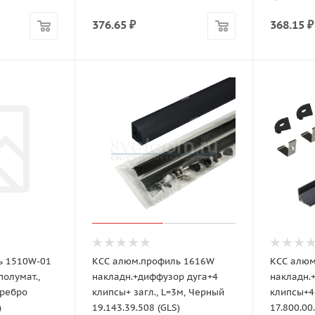
376.65
₽
368.15
₽
ь 1510W-01
КСС алюм.профиль 1616W
КСС алюм
олумат.,
накладн.+диффузор дуга+4
накладн.
еребро
клипсы+ загл., L=3м, Черный
клипсы+4 
)
19.143.39.508 (GLS)
17.800.00