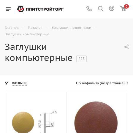
0
—
—
—
Главная
Каталог
Заглушки, подпятники
Заглушки компьютерные
Заглушки
компьютерные
225
По алфавиту (возрастание)
ФИЛЬТР