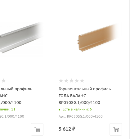
альный профиль
Горизонтальный профиль
АНС
ГОЛА БАЛАНС
1/000/4100
RP050SG.1/000/4100
аличии
: 11
Есть в наличии
: 6
0SC.1/000/4100
Арт.: RP050SG.1/000/4100
5 612
₽