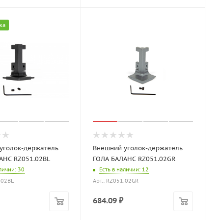
жа
уголок-держатель
Внешний уголок-держатель
АНС RZ051.02BL
ГОЛА БАЛАНС RZ051.02GR
аличии
: 30
Есть в наличии
: 12
.02BL
Арт.: RZ051.02GR
684.09
₽