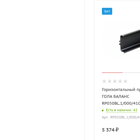
Хит
Горизонтальный 
ГОЛА БАЛАНС
RP050BL.1/000/41
Есть в наличии
: 42
Арт.: RP050BL.1/000/
5 374
₽