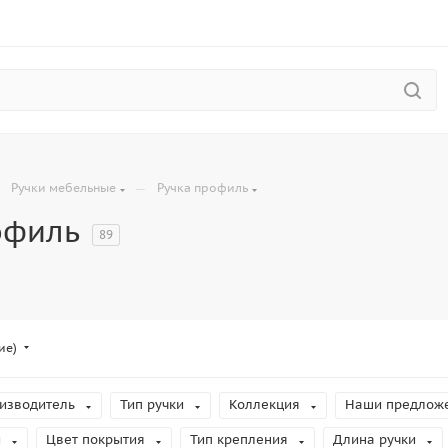
—
—
Ручки мебельные
Ручка профиль
офиль
89
ие)
изводитель
Тип ручки
Коллекция
Наши предлож
и
Цвет покрытия
Тип крепления
Длина ручки