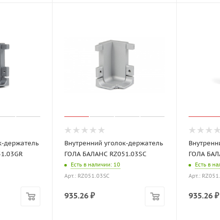
к-держатель
Внутренний уголок-держатель
Внутренн
51.03GR
ГОЛА БАЛАНС RZ051.03SC
ГОЛА БАЛ
Есть в наличии
: 10
Есть в н
Арт.: RZ051.03SC
Арт.: RZ051
935.26
₽
935.26
₽