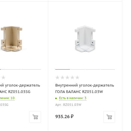
ий уголок-держатель
Внутренний уголок-держатель
АНС RZ051.03SG
ГОЛА БАЛАНС RZ051.03W
аличии
: 10
Есть в наличии
: 3
.03SG
Арт.: RZ051.03W
935.26
₽