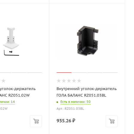
уголок-держатель
Внутренний уголок-держатель
АНС RZ051.02W
ГОЛА БАЛАНС RZ051.03BL
аличии
: 14
Есть в наличии
: 50
1.02W
Арт.: RZ051.03BL
935.26
₽