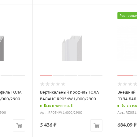
Распрода
офиль ГОЛА
Вертикальный профиль ГОЛА
Внешний 
/000/2900
БАЛАНС RP054W.1/000/2900
ГОЛА БАЛ
Есть в наличии
: 8
Есть в н
2900
Арт.: RP054W.1/000/2900
Арт.: RZ051
5 436
₽
684.09
₽