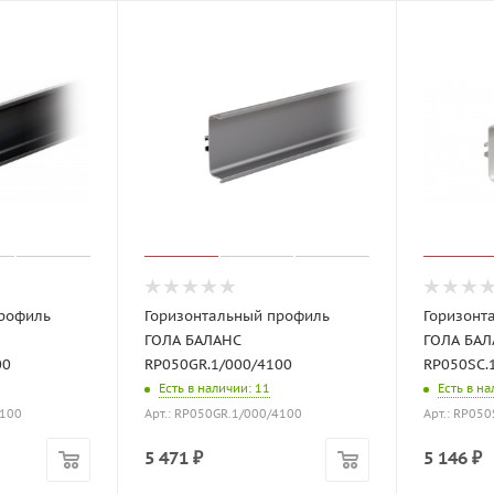
профиль
Горизонтальный профиль
Горизонт
ГОЛА БАЛАНС
ГОЛА БАЛ
00
RP050GR.1/000/4100
RP050SC.
Есть в наличии
: 11
Есть в н
4100
Арт.: RP050GR.1/000/4100
Арт.: RP05
5 471
₽
5 146
₽