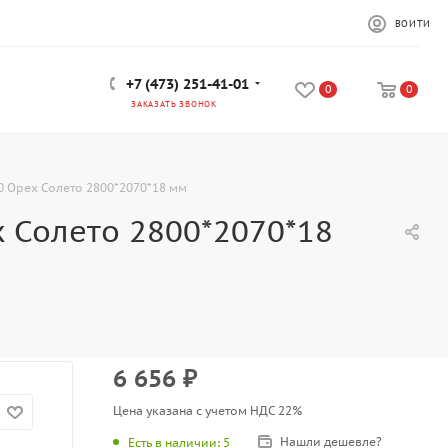
ВОЙТИ
+7 (473) 251-41-01
0
0
ЗАКАЗАТЬ ЗВОНОК
0 Opex Солето 2800*2070*18 мм
x Солето 2800*2070*18
6 656
₽
Цена указана с учетом НДС 22%
Нашли дешевле?
Есть в наличии
: 5