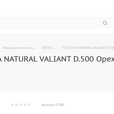
—
—
—
Фасадные полотна
DEKTA
TSS DEKTA NATURAL VALIANT D.50
A NATURAL VALIANT D.500 Ope
Артикул:
D.500