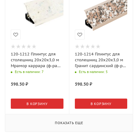
120-1212 Плинтус для
120-1214 Плинтус для
столешниц 20х20х3,0 м
столешниц 20х20х3,0 м
Мрамор каррара (ф-ра
Гранит сардинский (ф-ра
120-1004)
120-596,120-1513,33-3H)
Есть в наличии
: 7
Есть в наличии
: 5
598.50
₽
598.50
₽
В КОРЗИНУ
В КОРЗИНУ
ПОКАЗАТЬ ЕЩЕ