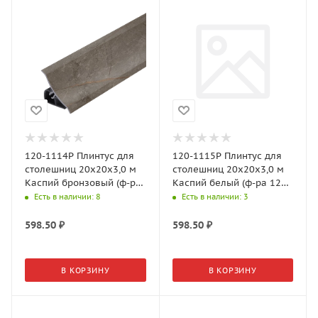
120-1114P Плинтус для
120-1115P Плинтус для
столешниц 20х20х3,0 м
столешниц 20х20х3,0 м
Каспий бронзовый (ф-ра
Каспий белый (ф-ра 120-
33-161)
153, 33-077)
Есть в наличии
: 8
Есть в наличии
: 3
598.50
₽
598.50
₽
В КОРЗИНУ
В КОРЗИНУ