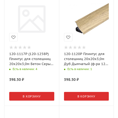
120-1117Р (120-1258P)
120-1120P Плинтус для
Плинтус для столешниц
столешниц 20х20х3,0м
20х20х3,0м Бетон Серый
Дуб Дымчатый (ф-ра 120-
(ф-ра 120-1511)
1520, 33-3T)
Есть в наличии
: 4
Есть в наличии
: 1
598.50
₽
598.50
₽
В КОРЗИНУ
В КОРЗИНУ