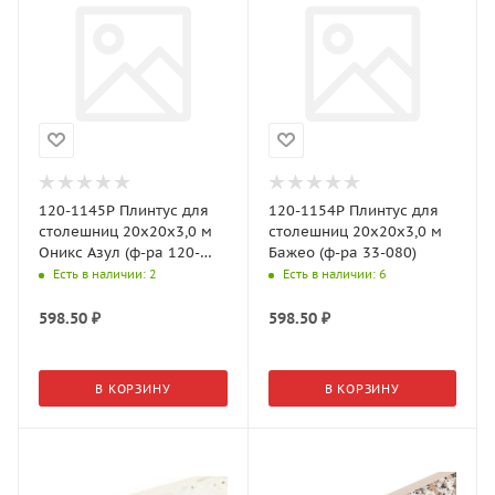
120-1145P Плинтус для
120-1154P Плинтус для
столешниц 20х20х3,0 м
столешниц 20х20х3,0 м
Оникс Азул (ф-ра 120-
Бажео (ф-ра 33-080)
153, 33-077)
Есть в наличии
: 2
Есть в наличии
: 6
598.50
₽
598.50
₽
В КОРЗИНУ
В КОРЗИНУ