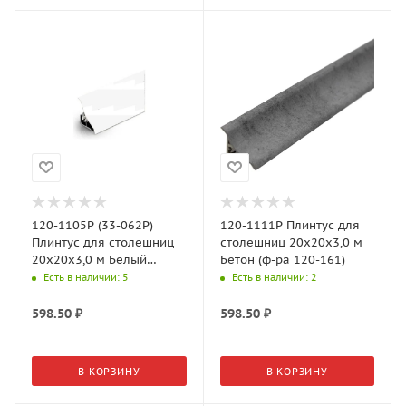
120-1105P (33-062P)
120-1111P Плинтус для
Плинтус для столешниц
столешниц 20х20х3,0 м
20х20х3,0 м Белый
Бетон (ф-ра 120-161)
глянец (ф-ра 120-1105)
Есть в наличии
: 5
Есть в наличии
: 2
598.50
₽
598.50
₽
В КОРЗИНУ
В КОРЗИНУ