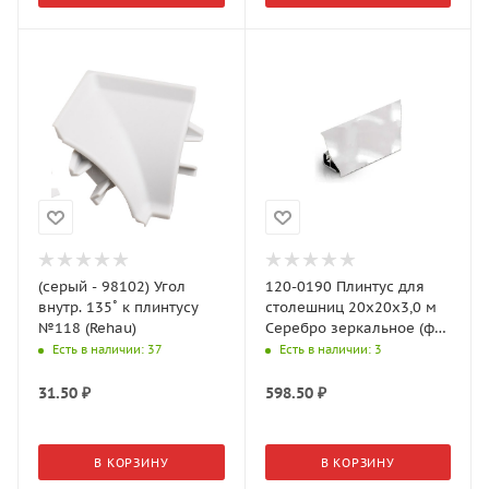
(серый - 98102) Угол
120-0190 Плинтус для
внутр. 135˚ к плинтусу
столешниц 20х20х3,0 м
№118 (Rehau)
Серебро зеркальное (ф-
ра 120-820, 33-3L)
Есть в наличии
: 37
Есть в наличии
: 3
31.50
₽
598.50
₽
В КОРЗИНУ
В КОРЗИНУ