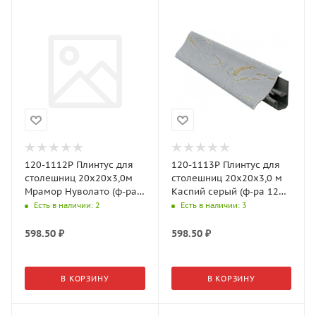
120-1112Р Плинтус для
120-1113P Плинтус для
столешниц 20х20х3,0м
столешниц 20х20х3,0 м
Мрамор Нуволато (ф-ра
Каспий серый (ф-ра 120-
120-1511)
153, 33-077)
Есть в наличии
: 2
Есть в наличии
: 3
598.50
₽
598.50
₽
В КОРЗИНУ
В КОРЗИНУ