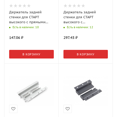
Держатель задней
Держатель задней
стенки для СТАРТ
стенки для СТАРТ
высокого с прямыми
высокого с
боковинами SBH62/W
традиционными
Есть в наличии
: 10
Есть в наличии
: 12
боковинами SBH42/GR
147.06
₽
297.43
₽
В КОРЗИНУ
В КОРЗИНУ