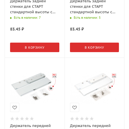
Держатель задней
Держатель задней
стенки для СТАРТ
стенки для СТАРТ
стандартной высоты с
стандартной высоты с
традиционными
традиционными
Есть в наличии
: 7
Есть в наличии
: 5
боковинами SBH45/GR
боковинами SBH45/W
83.45
₽
83.45
₽
В КОРЗИНУ
В КОРЗИНУ
Держатель передней
Держатель передней