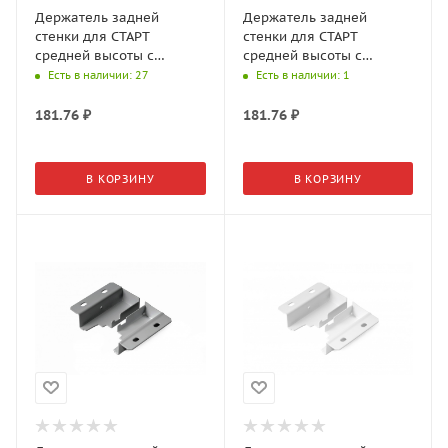
Держатель задней
Держатель задней
стенки для СТАРТ
стенки для СТАРТ
средней высоты с
средней высоты с
традиционными
традиционными
Есть в наличии
: 27
Есть в наличии
: 1
боковинами SBH41/GR
боковинами SBH41/W
181.76
₽
181.76
₽
В КОРЗИНУ
В КОРЗИНУ