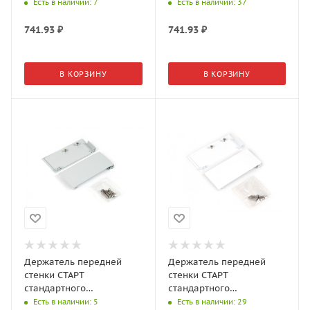
внутреннего с прямыми
внутреннего с прямыми
Есть в наличии
: 7
Есть в наличии
: 37
боковинами SBH63/GRPH
боковинами SBH63/W
741.93
₽
741.93
₽
В КОРЗИНУ
В КОРЗИНУ
Держатель передней
Держатель передней
стенки СТАРТ
стенки СТАРТ
стандартного
стандартного
внутреннего с
внутреннего с
Есть в наличии
: 5
Есть в наличии
: 29