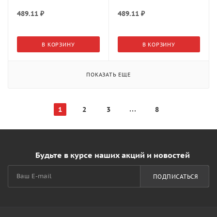
традиционными
традиционными
боковинами SBH43/GR
боковинами SBH43/W
489.11
₽
489.11
₽
В КОРЗИНУ
В КОРЗИНУ
ПОКАЗАТЬ ЕЩЕ
1
2
3
8
Будьте в курсе наших акций и новостей
ПОДПИСАТЬСЯ