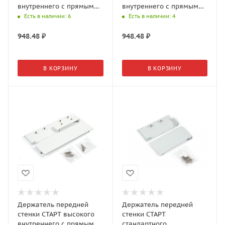
внутреннего с прямыми
внутреннего с прямыми
боковинами SBH64/GR
боковинами SBH64/GRPH
Есть в наличии
: 6
Есть в наличии
: 4
948.48
₽
948.48
₽
В КОРЗИНУ
В КОРЗИНУ
Держатель передней
Держатель передней
стенки СТАРТ высокого
стенки СТАРТ
внутреннего с прямыми
стандартного