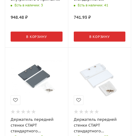
боковинами SBH64/W
внутреннего с прямыми
Есть в наличии
: 3
Есть в наличии
: 41
боковинами SBH63/GR
948.48
₽
741.93
₽
В КОРЗИНУ
В КОРЗИНУ
Держатель передней
Держатель передней
стенки СТАРТ
стенки СТАРТ
стандартного
стандартного