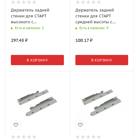
Держатель задней
Держатель задней
стенки для СТАРТ
стенки для СТАРТ
высокого с
средней высоты с
традиционными
прямыми боковинами
Есть в наличии
: 1
Есть в наличии
: 9
боковинами SBH42/W
SBH61/GRPH
297.43
₽
100.17
₽
В КОРЗИНУ
В КОРЗИНУ