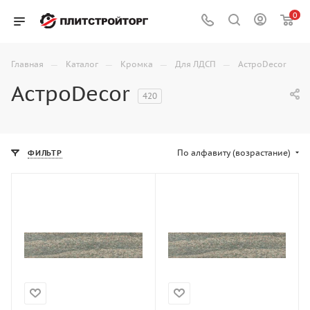
0
—
—
—
—
Главная
Каталог
Кромка
Для ЛДСП
АстроDecor
АстроDecor
420
По алфавиту (возрастание)
ФИЛЬТР