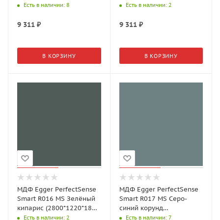
(2800*1220*18 мм)
Есть в наличии
: 8
Есть в наличии
: 2
9 311
₽
9 311
₽
В КОРЗИНУ
В КОРЗИНУ
МДФ Egger PerfectSense
МДФ Egger PerfectSense
Smart R016 MS Зелёный
Smart R017 MS Серо-
кипарис (2800*1220*18
синий корунд
мм)
(2800*1220*18 мм)
Есть в наличии
: 2
Есть в наличии
: 7