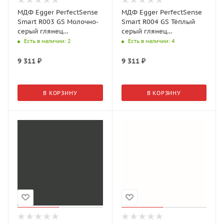
МДФ Egger PerfectSense
МДФ Egger PerfectSense
Smart R003 GS Молочно-
Smart R004 GS Тёплый
серый глянец
серый глянец
(2800*1220*18 мм)
(2800*1220*18 мм)
Есть в наличии
: 2
Есть в наличии
: 4
9 311
₽
9 311
₽
В КОРЗИНУ
В КОРЗИНУ