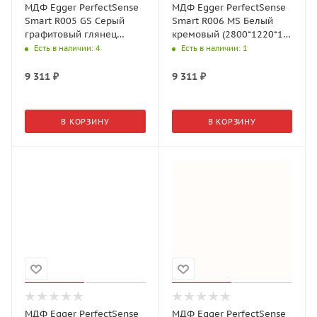
МДФ Egger PerfectSense
МДФ Egger PerfectSense
Smart R005 GS Серый
Smart R006 MS Белый
графитовый глянец
кремовый (2800*1220*18
(2800*1220*18 мм)
мм)
Есть в наличии
: 4
Есть в наличии
: 1
9 311
₽
9 311
₽
В КОРЗИНУ
В КОРЗИНУ
МДФ Egger PerfectSense
МДФ Egger PerfectSense