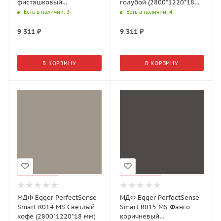
фисташковый
голубой (2800*1220*18
(2800*1220*18 мм)
мм)
Есть в наличии
: 3
Есть в наличии
: 4
9 311
₽
9 311
₽
В КОРЗИНУ
В КОРЗИНУ
МДФ Egger PerfectSense
МДФ Egger PerfectSense
Smart R014 MS Светлый
Smart R015 MS Фанго
кофе (2800*1220*18 мм)
коричневый