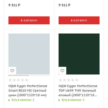
9 311
₽
9 311
₽
В КОРЗИНУ
В КОРЗИНУ
МДФ Egger PerfectSense
МДФ Egger PerfectSense
Smart R020 MS Светлый
TOP U699 TM9 Зеленый
циан (2800*1220*18 мм)
еловый (2800*1220*18
мм) матовый
Есть в наличии
: 2
Есть в наличии
: 3