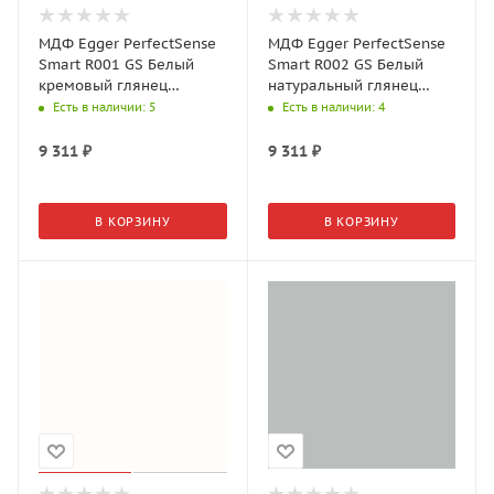
МДФ Egger PerfectSense
МДФ Egger PerfectSense
Smart R001 GS Белый
Smart R002 GS Белый
кремовый глянец
натуральный глянец
(2800*1220*18 мм)
(2800*1220*18 мм)
Есть в наличии
: 5
Есть в наличии
: 4
9 311
₽
9 311
₽
В КОРЗИНУ
В КОРЗИНУ