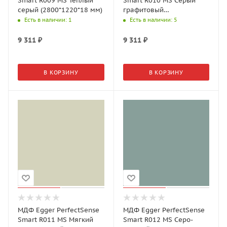
Smart R009 MS Тёплый
Smart R010 MS Серый
серый (2800*1220*18 мм)
графитовый
(2800*1220*18 мм)
Есть в наличии
: 1
Есть в наличии
: 5
9 311
₽
9 311
₽
В КОРЗИНУ
В КОРЗИНУ
МДФ Egger PerfectSense
МДФ Egger PerfectSense
Smart R011 MS Мягкий
Smart R012 MS Серо-