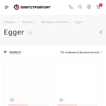
0
—
—
—
Главная
Каталог
Фасадные полотна
Egger
Egger
35
По алфавиту (возрастание)
ФИЛЬТР