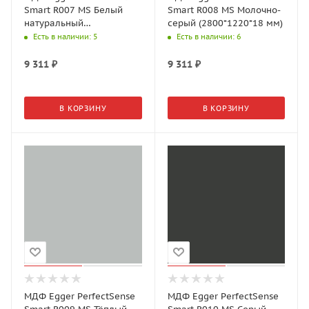
Smart R007 MS Белый
Smart R008 MS Молочно-
натуральный
серый (2800*1220*18 мм)
(2800*1220*18 мм)
Есть в наличии
: 5
Есть в наличии
: 6
9 311
₽
9 311
₽
В КОРЗИНУ
В КОРЗИНУ
МДФ Egger PerfectSense
МДФ Egger PerfectSense