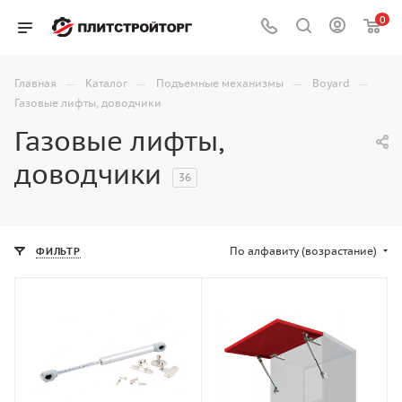
0
—
—
—
—
Главная
Каталог
Подъемные механизмы
Boyard
Газовые лифты, доводчики
Газовые лифты,
доводчики
36
По алфавиту (возрастание)
ФИЛЬТР