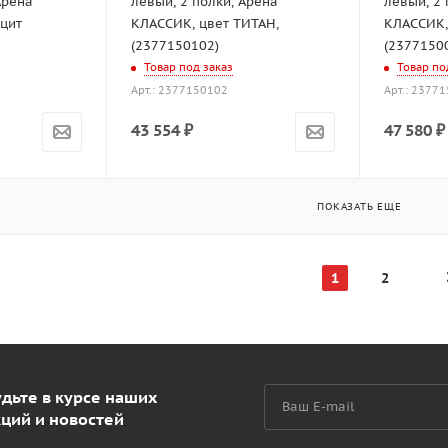
Арена
левый, 2 полки, Арена
левый, 2 
ацит
КЛАССИК, цвет ТИТАН,
КЛАССИК,
(2377150102)
(2377150
Товар под заказ
Товар по
Арт.: 2377150102
Арт.: 2377
43 554
₽
47 580
₽
ПОКАЗАТЬ ЕЩЕ
1
2
дьте в курсе наших
кций и новостей