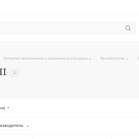
—
—
—
Сетчатое наполнение и кухонные аксессуары
Kessebohmer
II
22
ие)
изводитель