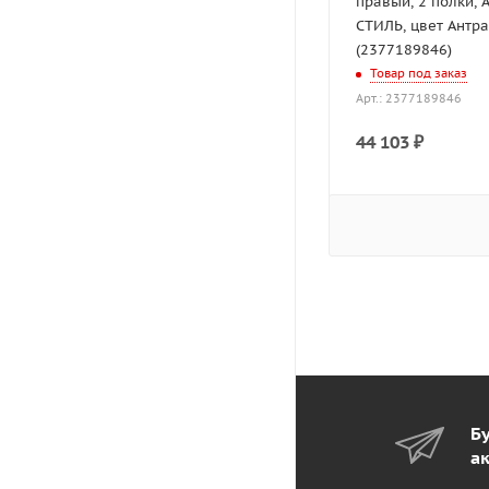
правый, 2 полки, 
СТИЛЬ, цвет Антр
(2377189846)
Товар под заказ
Арт.: 2377189846
44 103
₽
Бу
а