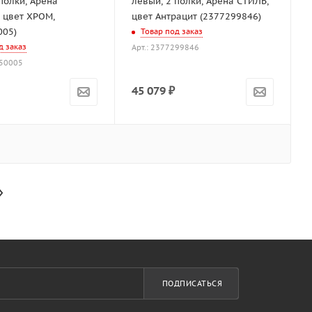
полки, Арена
левый, 2 полки, Арена СТИЛЬ,
 цвет ХРОМ,
цвет Антрацит (2377299846)
005)
Товар под заказ
д заказ
Арт.: 2377299846
150005
45 079
₽
ПОДПИСАТЬСЯ