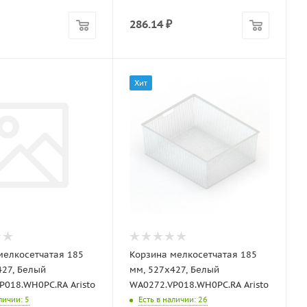
286.14
₽
Хит
мелкосетчатая 185
Корзина мелкосетчатая 185
427, Белый
мм, 527х427, Белый
P018.WH0PC.RA Aristo
WA0272.VP018.WH0PC.RA Aristo
аличии
: 5
Есть в наличии
: 26