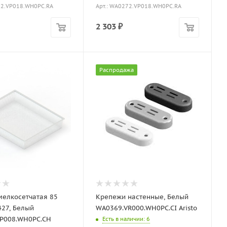
92.VP018.WH0PC.RA
Арт.: WA0272.VP018.WH0PC.RA
2 303
₽
Распродажа
мелкосетчатая 85
Крепежи настенные, Белый
427, Белый
WA0369.VR000.WH0PC.CI Aristo
P008.WH0PC.CH
Есть в наличии
: 6