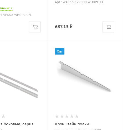
Арт.: WA0369.VR000.WH0PC.CI
аличии
: 7
71.VP008.WH0PC.CH
687.13
₽
Хит
я боковые, серия
Кронштейн полки