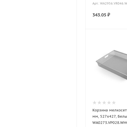
Арт.: WA2956.VR046.
343.05
₽
Корзина мелкосет
мм, 527х427, Бел
WA0273.VP028.WH