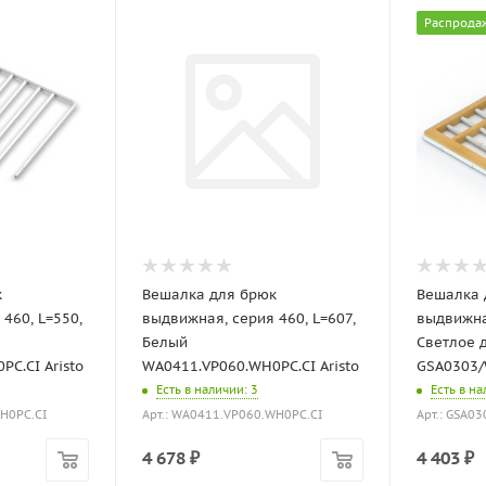
Распрода
к
Вешалка для брюк
Вешалка 
460, L=550,
выдвижная, серия 460, L=607,
выдвижная
Белый
Светлое 
C.CI Aristo
WA0411.VP060.WH0PC.CI Aristo
GSA0303/
Есть в наличии
: 3
Есть в н
WH0PC.CI
Арт.: WA0411.VP060.WH0PC.CI
Арт.: GSA0
4 678
₽
4 403
₽