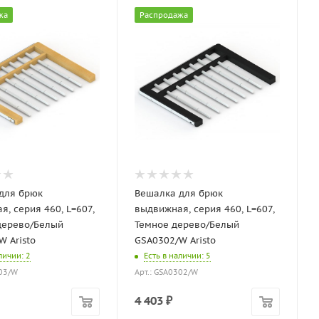
жа
Распродажа
для брюк
Вешалка для брюк
, серия 460, L=607,
выдвижная, серия 460, L=607,
дерево/Белый
Темное дерево/Белый
W Aristo
GSA0302/W Aristo
аличии
: 2
Есть в наличии
: 5
303/W
Арт.: GSA0302/W
4 403
₽