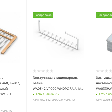
Распродажа
Распрода
 с
Галстучница стационарная,
Заглушк
 460, L=607,
Белый
настенно
Белый
WA0342.VP000.WH0PC.RA Aristo
WA0339.VP
0PC.RU
Есть в наличии
: 2
Есть в н
Арт.: WA0342.VP000.WH0PC.RA
Арт.: WA03
WH0PC.RU