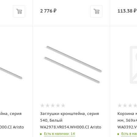
2 776
₽
113.38
₽
йна, серия
Заглушки кронштейна, серия
Корзина 
540, Белый
мм, 369х
0.CI Aristo
WA2978.VR054.WH000.CI Aristo
WA0392.V
Есть в наличии
: 14
Есть в н