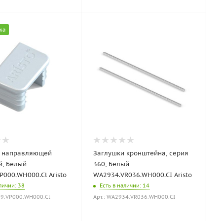
жа
а направляющей
Заглушки кронштейна, серия
й, Белый
360, Белый
000.WH000.Cl Aristo
WA2934.VR036.WH000.CI Aristo
аличии
: 38
Есть в наличии
: 14
39.VP000.WH000.Cl
Арт.: WA2934.VR036.WH000.CI