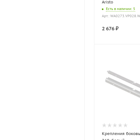
Aristo
Есть в наличии
: 5
Арт.: WA0273.VP028.
2 676
₽
Крепления боковы