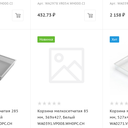
WH000.CI
Арт.: WA2978.VR054.WH000.CI
Арт.: WA03
432.73
₽
2 158
₽
Новинка
Хит
чатая 285
Корзина мелкосетчатая 85
Корзина 
ый
мм, 369х427, Белый
мм, 527х
0PC.CH
WA0391.VP008.WH0PC.CH
WA0271.V