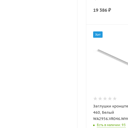
19 386
₽
Хит
Заглушки кронште
460, Белый
WA2956.VR046.WH00
Есть в наличии
: 93