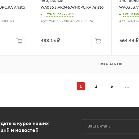
460, Белый
540, Бел
PC.RA Aristo
WA0353.VR046.WH0PC.RA Aristo
WA0353.V
Есть в наличии
: 3
Есть в н
WH0PC.RA
Арт.: WA0353.VR046.WH0PC.RA
Арт.: WA03
488.15
₽
564.43
₽
ПОКАЗАТЬ ЕЩЕ
1
2
3
дьте в курсе наших
кций и новостей