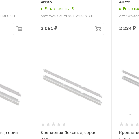
Aristo
Aristo
Есть в наличии
: 3
Есть в н
WH0PC.CH
Арт.: WA0391.VP008.WH0PC.CH
Арт.: WA02
2 051
₽
2 284
₽
е, серия
Крепления боковые, серия
Креплени