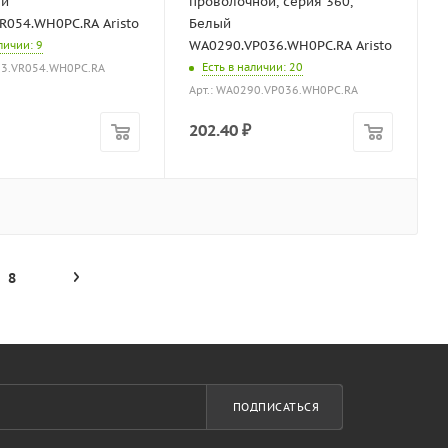
ый
проволочной, серия 360,
R054.WH0PC.RA Aristo
Белый
WA0290.VP036.WH0PC.RA Aristo
аличии
: 9
Есть в наличии
: 20
53.VR054.WH0PC.RA
Арт.: WA0290.VP036.WH0PC.RA
202.40
₽
8
ПОДПИСАТЬСЯ