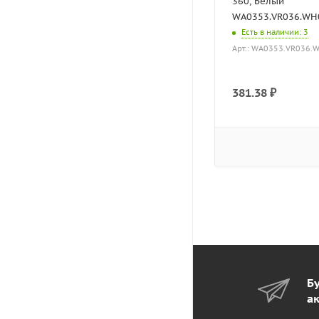
360, Белый
WA0353.VR036.WH0
Есть в наличии
: 3
Арт.: WA0353.VR036.
381.38
₽
Бу
а