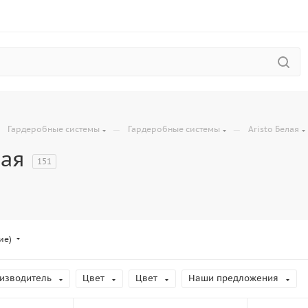
—
—
—
Гардеробные системы
Гардеробные системы
Aristo Белая
лая
151
ие)
изводитель
Цвет
Цвет
Наши предложения