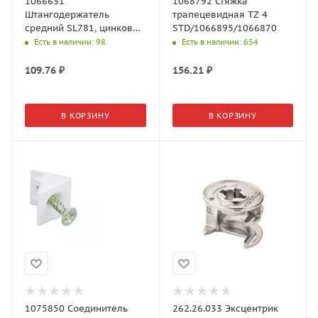
1066631
1068792 Стяжка
Штангодержатель
трапецевидная TZ 4
средний SL781, цинковое
STD/1066895/1066870
литье, никелированный
Есть в наличии
: 98
Есть в наличии
: 654
109.76
₽
156.21
₽
В КОРЗИНУ
В КОРЗИНУ
1075850 Соединитель
262.26.033 Эксцентрик