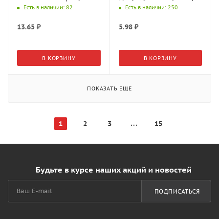
ø3,5х9,5 мм, шлиц тип PZ,
тип PZ, сталь
Есть в наличии
: 82
Есть в наличии
: 250
сталь никелированна
никелированная
13.65
₽
5.98
₽
В КОРЗИНУ
В КОРЗИНУ
ПОКАЗАТЬ ЕЩЕ
1
2
3
15
Будьте в курсе наших акций и новостей
ПОДПИСАТЬСЯ