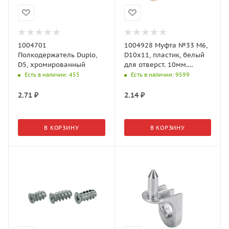
1004701
1004928 Муфта №33 M6,
Полкодержатель Duplo,
D10x11, пластик, белый
D5, хромированный
для отверст. 10мм.
пластик белый
Есть в наличии
: 455
Есть в наличии
: 9599
2.71
₽
2.14
₽
В КОРЗИНУ
В КОРЗИНУ