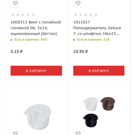
1008313 Винт с потайной
1011027
головкой D6, 3х14,
Полкодержатель Sekura
оцинкованный (Хеттих)
7, со штифтом, M6х25,
цинковое литье,
Есть в наличии
: 843
Есть в наличии
: 238
никелированный
3.15
₽
23.95
₽
В КОРЗИНУ
В КОРЗИНУ