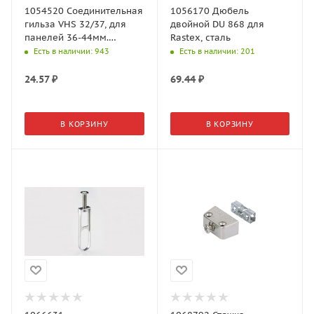
1054520 Соединительная
1056170 Дюбель
гильза VHS 32/37, для
двойной DU 868 для
панелей 36-44мм.
Rastex, сталь
никелированная
Есть в наличии
: 943
Есть в наличии
: 201
24.57
₽
69.44
₽
В КОРЗИНУ
В КОРЗИНУ