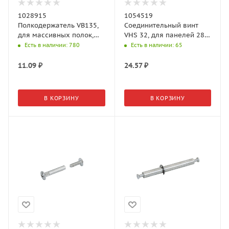
1028915
1054519
Полкодержатель VB135,
Соединительный винт
для массивных полок,
VHS 32, для панелей 28-
пластик черный
36мм.
Есть в наличии
: 780
Есть в наличии
: 65
11.09
₽
24.57
₽
В КОРЗИНУ
В КОРЗИНУ