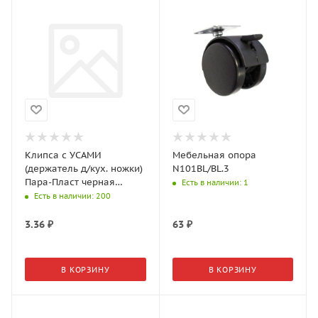
Клипса с УСАМИ
Мебельная опора
(держатель д/кух. ножки)
N101BL/BL.3
Пара-Пласт черная
Есть в наличии
: 1
В124951 1шт (уп. 100шт)
Есть в наличии
: 200
3.36
₽
63
₽
В КОРЗИНУ
В КОРЗИНУ