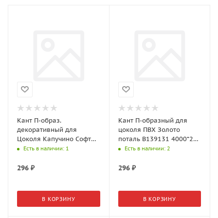
Кант П-образ.
Кант П-образный для
декоративный для
цоколя ПВХ Золото
Цоколя Капучино Софт
поталь В139131 4000*20
Тач В110666 4000*20 мм
мм
Есть в наличии
: 1
Есть в наличии
: 2
296
₽
296
₽
В КОРЗИНУ
В КОРЗИНУ