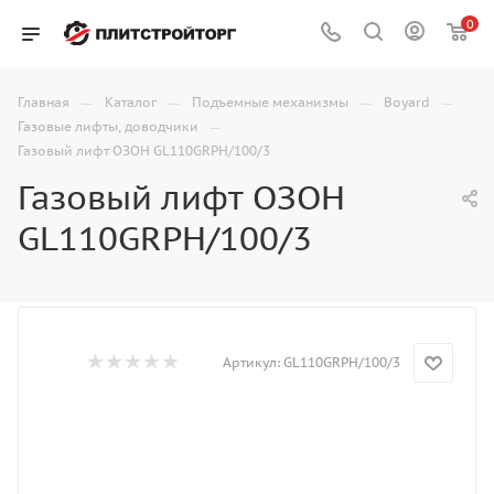
0
—
—
—
—
Главная
Каталог
Подъемные механизмы
Boyard
—
Газовые лифты, доводчики
Газовый лифт ОЗОН GL110GRPH/100/3
Газовый лифт ОЗОН
GL110GRPH/100/3
Артикул:
GL110GRPH/100/3