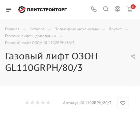
0
—
—
—
—
Главная
Каталог
Подъемные механизмы
Boyard
—
Газовые лифты, доводчики
Газовый лифт ОЗОН GL110GRPH/80/3
Газовый лифт ОЗОН
GL110GRPH/80/3
Артикул:
GL110GRPH/80/3