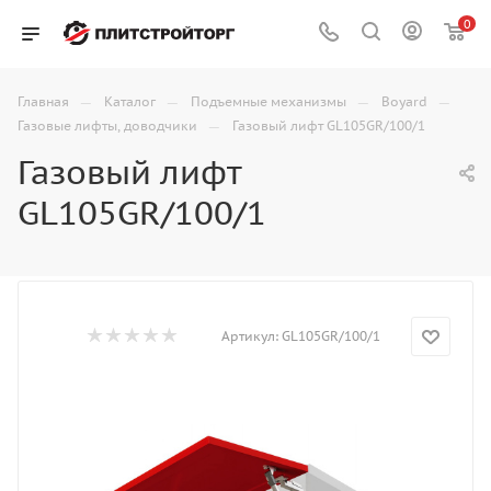
0
—
—
—
—
Главная
Каталог
Подъемные механизмы
Boyard
—
Газовые лифты, доводчики
Газовый лифт GL105GR/100/1
Газовый лифт
GL105GR/100/1
Артикул:
GL105GR/100/1