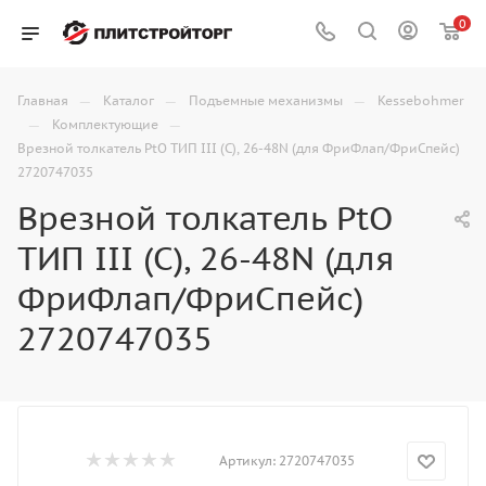
0
—
—
—
Главная
Каталог
Подъемные механизмы
Kessebohmer
—
—
Комплектующие
Врезной толкатель PtO ТИП III (C), 26-48N (для ФриФлап/ФриСпейс)
2720747035
Врезной толкатель PtO
ТИП III (C), 26-48N (для
ФриФлап/ФриСпейс)
2720747035
Артикул:
2720747035