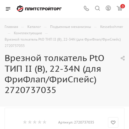
0
—
—
—
Главная
Каталог
Подъемные механизмы
Kessebohmer
—
—
Комплектующие
Врезной толкатель PtO ТИП II (B), 22-34N (для ФриФлап/ФриСпейс)
2720737035
Врезной толкатель PtO
ТИП II (B), 22-34N (для
ФриФлап/ФриСпейс)
2720737035
Артикул:
2720737035