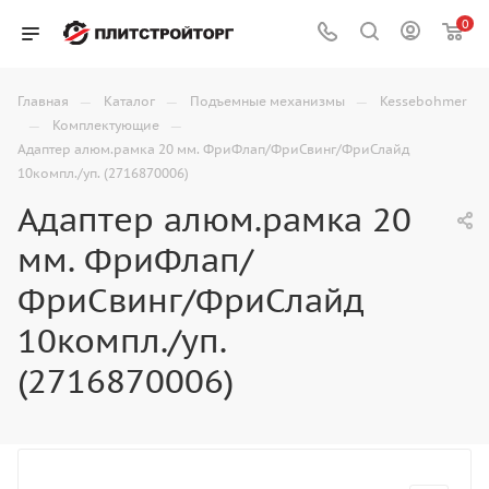
0
—
—
—
Главная
Каталог
Подъемные механизмы
Kessebohmer
—
—
Комплектующие
Адаптер алюм.рамка 20 мм. ФриФлап/ФриСвинг/ФриСлайд
10компл./уп. (2716870006)
Адаптер алюм.рамка 20
мм. ФриФлап/
ФриСвинг/ФриСлайд
10компл./уп.
(2716870006)