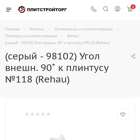
0
—
—
—
Главная
Каталог
Столешницы и комплектующие
—
—
Плинтуса и комплектующие
Rehau
(серый - 98102) Угол внешн. 90˚ к плинтусу №118 (Rehau)
(серый - 98102) Угол
внешн. 90˚ к плинтусу
№118 (Rehau)