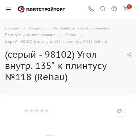
0
—
—
—
Главная
Каталог
Столешницы и комплектующие
—
—
Плинтуса и комплектующие
Rehau
(серый - 98102) Угол внутр. 135˚ к плинтусу №118 (Rehau)
(серый - 98102) Угол
внутр. 135˚ к плинтусу
№118 (Rehau)