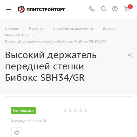
0
—
—
—
—
Главная
Каталог
Системы выдвижения
Boyard
—
Ящики B-Box
Высокий держатель передней стенки Бибокс SBH34/GR
Высокий держатель
передней стенки
Бибокс SBH34/GR
Распродажа
Артикул:
SBH34/GR