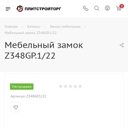
0
—
—
—
Главная
Каталог
Замки мебельные
Мебельный замок Z348GP.1/22
Мебельный замок
Z348GP.1/22
Распродажа
Артикул:
Z348GP.1/22