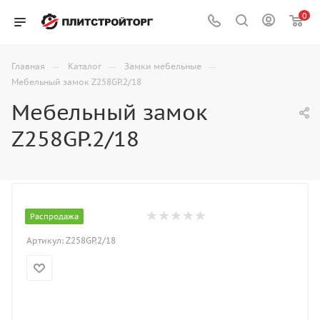
0
—
—
—
Главная
Каталог
Замки мебельные
Мебельный замок Z258GP.2/18
Мебельный замок
Z258GP.2/18
Распродажа
Артикул:
Z258GP.2/18