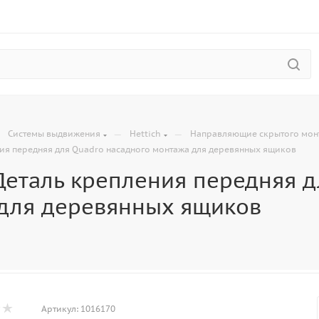
—
—
—
Системы выдвижения
Hettich
Направляющие скрытого мон
ния передняя для Quadro насадного монтажа для деревянных ящиков
Деталь крепления передняя д
для деревянных ящиков
Артикул:
1016170