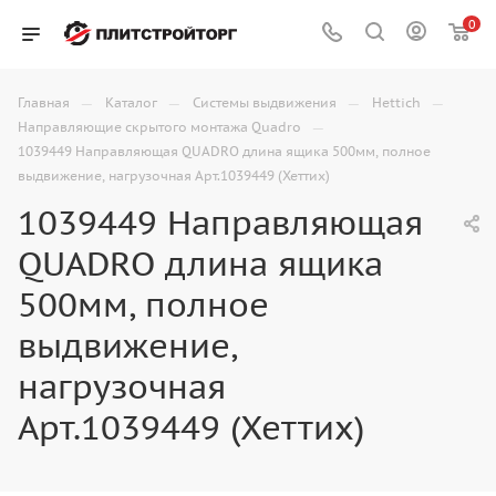
0
—
—
—
—
Главная
Каталог
Системы выдвижения
Hettich
—
Направляющие скрытого монтажа Quadro
1039449 Направляющая QUADRO длина ящика 500мм, полное
выдвижение, нагрузочная Арт.1039449 (Хеттих)
1039449 Направляющая
QUADRO длина ящика
500мм, полное
выдвижение,
нагрузочная
Арт.1039449 (Хеттих)