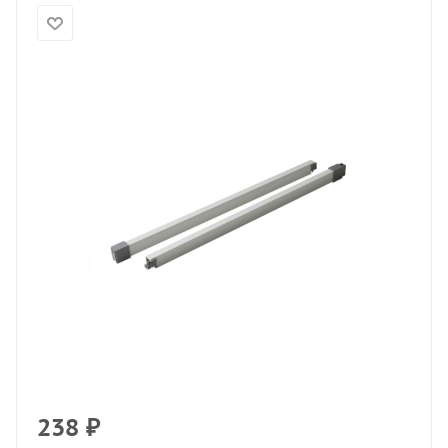
238
₽