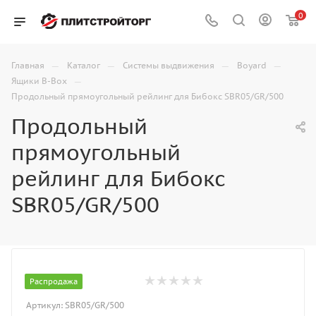
0
—
—
—
—
Главная
Каталог
Системы выдвижения
Boyard
—
Ящики B-Box
Продольный прямоугольный рейлинг для Бибокс SBR05/GR/500
Продольный
прямоугольный
рейлинг для Бибокс
SBR05/GR/500
Распродажа
Артикул:
SBR05/GR/500