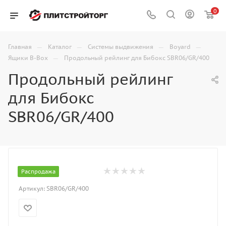
0
—
—
—
—
Главная
Каталог
Системы выдвижения
Boyard
—
Ящики B-Box
Продольный рейлинг для Бибокс SBR06/GR/400
Продольный рейлинг
для Бибокс
SBR06/GR/400
Распродажа
Артикул:
SBR06/GR/400