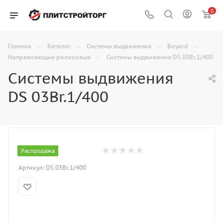
0
—
—
—
—
Главная
Каталог
Системы выдвижения
Boyard
—
Направляющие роликовые
Системы выдвижения DS 03Br.1/400
Системы выдвижения
DS 03Br.1/400
Распродажа
Артикул:
DS 03Br.1/400