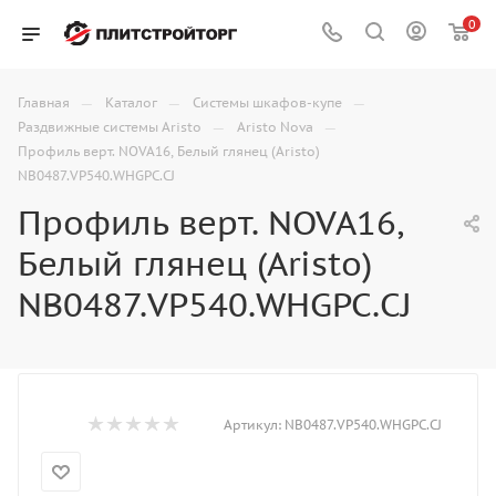
0
—
—
—
Главная
Каталог
Системы шкафов-купе
—
—
Раздвижные системы Aristo
Aristo Nova
Профиль верт. NOVA16, Белый глянец (Aristo)
NB0487.VP540.WHGPC.CJ
Профиль верт. NOVA16,
Белый глянец (Aristo)
NB0487.VP540.WHGPC.CJ
Артикул:
NB0487.VP540.WHGPC.CJ