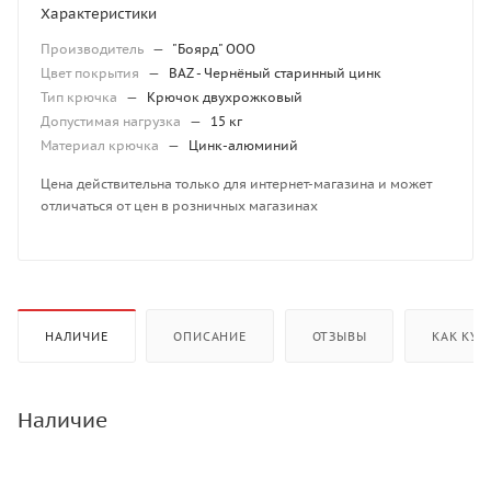
Характеристики
Производитель
—
"Боярд" ООО
Цвет покрытия
—
BAZ - Чернёный старинный цинк
Тип крючка
—
Крючок двухрожковый
Допустимая нагрузка
—
15 кг
Материал крючка
—
Цинк-алюминий
Цена действительна только для интернет-магазина и может
отличаться от цен в розничных магазинах
НАЛИЧИЕ
ОПИСАНИЕ
ОТЗЫВЫ
КАК КУП
Наличие