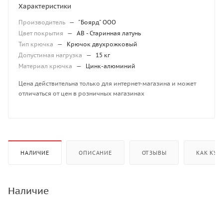
Характеристики
Производитель
—
"Боярд" ООО
Цвет покрытия
—
AB - Старинная латунь
Тип крючка
—
Крючок двухрожковый
Допустимая нагрузка
—
15 кг
Материал крючка
—
Цинк-алюминий
Цена действительна только для интернет-магазина и может
отличаться от цен в розничных магазинах
НАЛИЧИЕ
ОПИСАНИЕ
ОТЗЫВЫ
КАК КУП
Наличие