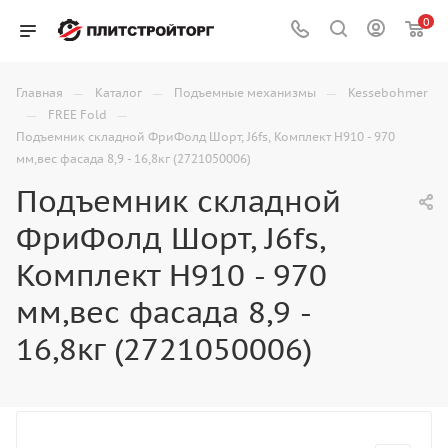
0
—
—
—
Главная
Каталог
Подъемные механизмы
Kessebohmer
—
—
FREE Fold
Подъемник складной ФриФолд Шорт, J6fs, Комплект H910 - 970
мм,вес фасада 8,9 - 16,8кг (2721050006)
Подъемник складной
ФриФолд Шорт, J6fs,
Комплект H910 - 970
мм,вес фасада 8,9 -
16,8кг (2721050006)