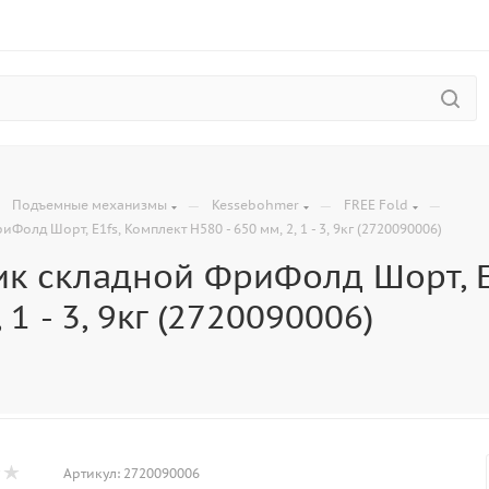
—
—
—
—
Подъемные механизмы
Kessebohmer
FREE Fold
олд Шорт, E1fs, Комплект H580 - 650 мм, 2, 1 - 3, 9кг (2720090006)
к складной ФриФолд Шорт, E1
 1 - 3, 9кг (2720090006)
Артикул:
2720090006