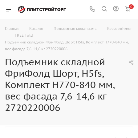
0
—
—
—
Главная
Каталог
Подъемные механизмы
Kessebohmer
—
—
FREE Fold
Подъемник складной ФриФолд Шорт, H5fs, Комплект Н770-840 мм,
вес фасада 7,6-14,6 кг 2720220006
Подъемник складной
ФриФолд Шорт, H5fs,
Комплект Н770-840 мм,
вес фасада 7,6-14,6 кг
2720220006