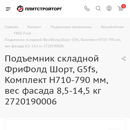
0
—
—
—
Главная
Каталог
Подъемные механизмы
Kessebohmer
—
—
FREE Fold
Подъемник складной ФриФолд Шорт, G5fs, Комплект Н710-790 мм,
вес фасада 8,5-14,5 кг 2720190006
Подъемник складной
ФриФолд Шорт, G5fs,
Комплект Н710-790 мм,
вес фасада 8,5-14,5 кг
2720190006