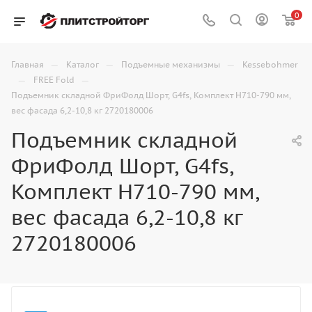
0
—
—
—
Главная
Каталог
Подъемные механизмы
Kessebohmer
—
—
FREE Fold
Подъемник складной ФриФолд Шорт, G4fs, Комплект Н710-790 мм,
вес фасада 6,2-10,8 кг 2720180006
Подъемник складной
ФриФолд Шорт, G4fs,
Комплект Н710-790 мм,
вес фасада 6,2-10,8 кг
2720180006