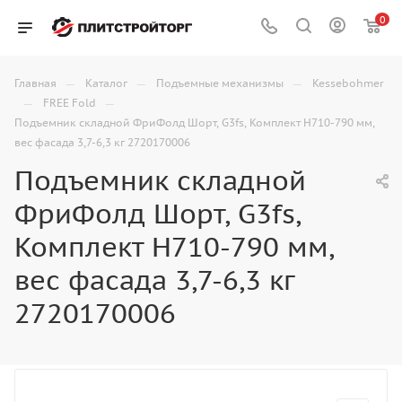
0
—
—
—
Главная
Каталог
Подъемные механизмы
Kessebohmer
—
—
FREE Fold
Подъемник складной ФриФолд Шорт, G3fs, Комплект Н710-790 мм,
вес фасада 3,7-6,3 кг 2720170006
Подъемник складной
ФриФолд Шорт, G3fs,
Комплект Н710-790 мм,
вес фасада 3,7-6,3 кг
2720170006