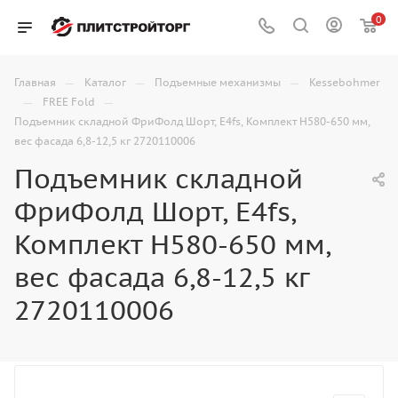
0
—
—
—
Главная
Каталог
Подъемные механизмы
Kessebohmer
—
—
FREE Fold
Подъемник складной ФриФолд Шорт, E4fs, Комплект Н580-650 мм,
вес фасада 6,8-12,5 кг 2720110006
Подъемник складной
ФриФолд Шорт, E4fs,
Комплект Н580-650 мм,
вес фасада 6,8-12,5 кг
2720110006