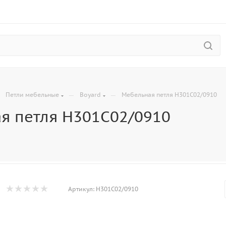
—
—
—
Петли мебельные
Boyard
Мебельная петля H301C02/0910
я петля H301C02/0910
Артикул:
H301C02/0910