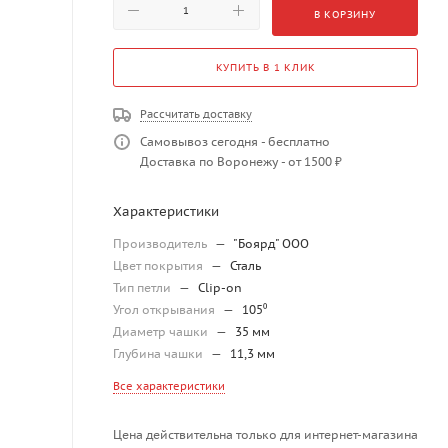
В КОРЗИНУ
КУПИТЬ В 1 КЛИК
Рассчитать доставку
Самовывоз сегодня - бесплатно
Доставка по Воронежу - от 1500 ₽
Характеристики
Производитель
—
"Боярд" ООО
Цвет покрытия
—
Сталь
Тип петли
—
Clip-on
Угол открывания
—
105⁰
Диаметр чашки
—
35 мм
Глубина чашки
—
11,3 мм
Все характеристики
Цена действительна только для интернет-магазина